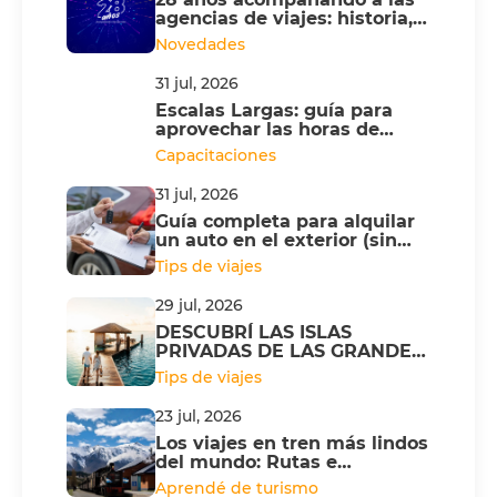
agencias de viajes: historia,
innovación y respaldo
Novedades
Incondicional
31 jul, 2026
Escalas Largas: guía para
aprovechar las horas de
espera y hacer turismo
Capacitaciones
31 jul, 2026
Guía completa para alquilar
un auto en el exterior (sin
sorpresas ni costos extra)
Tips de viajes
29 jul, 2026
DESCUBRÍ LAS ISLAS
PRIVADAS DE LAS GRANDES
NAVIERAS
Tips de viajes
23 jul, 2026
Los viajes en tren más lindos
del mundo: Rutas e
itinerarios
Aprendé de turismo