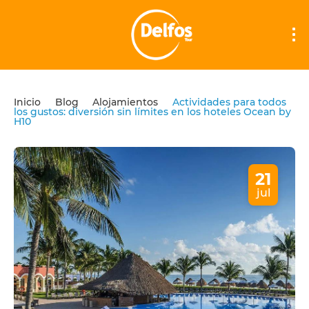
Inicio
Blog
Alojamientos
Actividades para todos
los gustos: diversión sin límites en los hoteles Ocean by
H10
21
jul