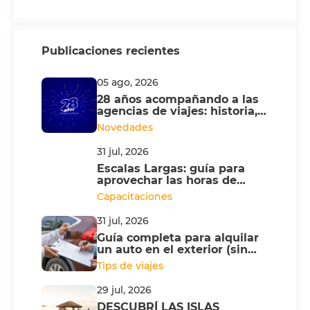
Publicaciones recientes
05 ago, 2026
28 años acompañando a las
agencias de viajes: historia,
innovación y respaldo
Novedades
Incondicional
31 jul, 2026
Escalas Largas: guía para
aprovechar las horas de
espera y hacer turismo
Capacitaciones
31 jul, 2026
Guía completa para alquilar
un auto en el exterior (sin
sorpresas ni costos extra)
Tips de viajes
29 jul, 2026
DESCUBRÍ LAS ISLAS