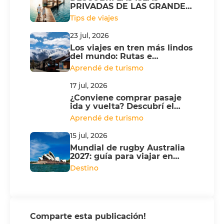
PRIVADAS DE LAS GRANDES
NAVIERAS
Tips de viajes
23 jul, 2026
Los viajes en tren más lindos
del mundo: Rutas e
itinerarios
Aprendé de turismo
17 jul, 2026
¿Conviene comprar pasaje
ida y vuelta? Descubrí el
Multi City
Aprendé de turismo
15 jul, 2026
Mundial de rugby Australia
2027: guía para viajar en
Campervan
Destino
Comparte esta publicación!