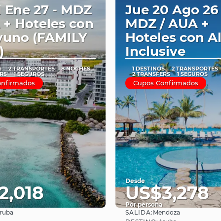
1 Ene 27 - MDZ
Jue 20 Ago 26 
 + Hoteles con
MDZ / AUA +
yuno (FAMILY
Hoteles con Al
)
Inclusive
S
2 TRANSPORTES
8 NOCHES
1 DESTINOS
2 TRANSPORTES
RS
1 SEGUROS
2 TRANSFERS
1 SEGUROS
onfirmados
Cupos Confirmados
Desde
2,018
US$3,278
Por persona
SALIDA:
ruba
Mendoza
Ver
Ver