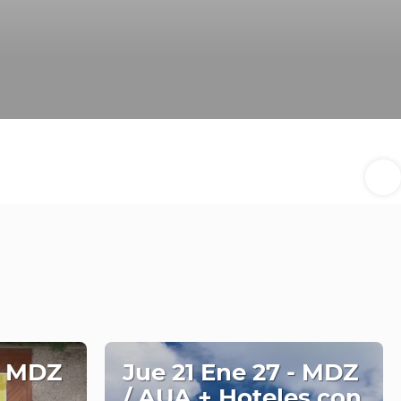
- MDZ
Jue 21 Ene 27 - MDZ
/ AUA + Hoteles con