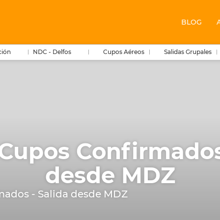
BLOG
ción
NDC - Delfos
Cupos Aéreos
Salidas Grupales
 Cupos Confirmados
desde MDZ
rmados - Salida desde MDZ