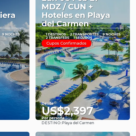
MDZ / CUN +
iera
Hoteles en Playa
del Carmen
9 NOCHES
1 DESTINOS
2 TRANSPORTES
9 NOCHES
2 TRANSFERS
1 SEGUROS
Cupos Confirmados
Desde
US$2,397
Por persona
DESTINO:
Playa del Carmen
Ver