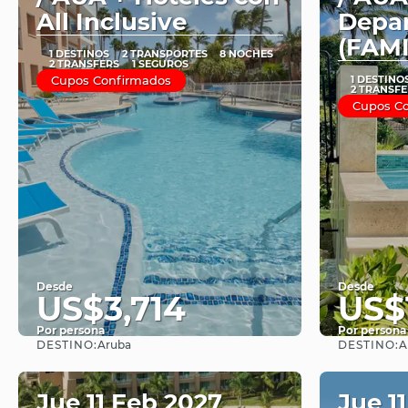
All Inclusive
Depa
(FAM
1 DESTINOS
2 TRANSPORTES
8 NOCHES
2 TRANSFERS
1 SEGUROS
Cupos Confirmados
1 DESTINO
2 TRANSFE
Cupos C
Desde
Desde
US$3,714
US$
Por persona
Por persona
DESTINO:
DESTINO:
Aruba
A
Ver
Jue 11 Feb 2027
Jue 1