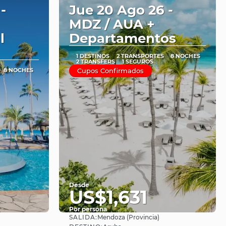
-
Jue 20 Ago 26 -
MDZ / AUA +
l
Departamentos
1 DESTINOS
2 TRANSPORTES
8 NOCHES
2 TRANSFERS
1 SEGUROS
8 NOCHES
Cupos Confirmados
Desde
US$1,631
Por persona
SALIDA:
Mendoza (Provincia)
Ver