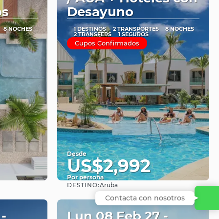
os
Desayuno
8 NOCHES
1 DESTINOS
2 TRANSPORTES
8 NOCHES
2 TRANSFERS
1 SEGUROS
Cupos Confirmados
Desde
US$2,992
Por persona
DESTINO:
Aruba
Ver
Contacta con nosotros
-
Lun 08 Feb 27 -