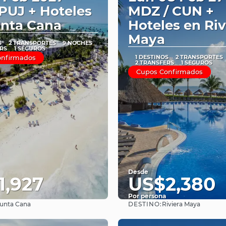
UJ + Hoteles
MDZ / CUN +
nta Cana
Hoteles en Riv
Maya
S
2 TRANSPORTES
9 NOCHES
RS
1 SEGUROS
onfirmados
1 DESTINOS
2 TRANSPORTES
2 TRANSFERS
1 SEGUROS
Cupos Confirmados
Desde
1,927
US$2,380
Por persona
DESTINO:
unta Cana
Riviera Maya
Ver
Ver