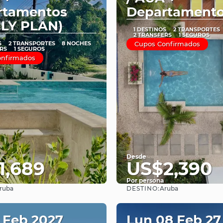
rtamentos
Departament
ILY PLAN)
1 DESTINOS
2 TRANSPORTES
2 TRANSFERS
1 SEGUROS
S
2 TRANSPORTES
8 NOCHES
Cupos Confirmados
RS
1 SEGUROS
onfirmados
Desde
1,689
US$2,390
Por persona
DESTINO:
ruba
Aruba
Ver
Ver
1 Feb 2027
Lun 08 Feb 27 