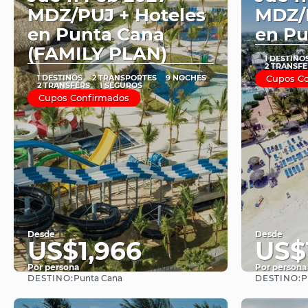
MDZ/PUJ + Hoteles
MDZ/P
en Punta Cana
en Pu
(FAMILY PLAN)
1 DESTINO
2 TRANSFE
1 DESTINOS
2 TRANSPORTES
9 NOCHES
Cupos C
2 TRANSFERS
1 SEGUROS
Cupos Confirmados
Desde
Desde
US$1,966
US$
Por persona
Por persona
DESTINO:
DESTINO:
Punta Cana
P
Ver