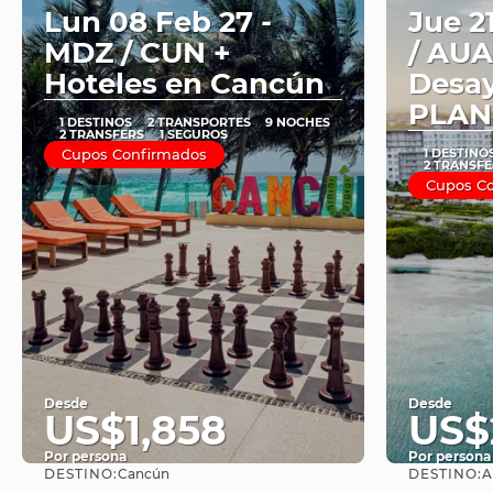
Lun 08 Feb 27 -
Jue 2
MDZ / CUN +
/ AUA
Hoteles en Cancún
Desa
PLAN
1 DESTINOS
2 TRANSPORTES
9 NOCHES
2 TRANSFERS
1 SEGUROS
Cupos Confirmados
1 DESTINO
2 TRANSFE
Cupos C
Desde
Desde
US$1,858
US$
Por persona
Por persona
DESTINO:
DESTINO:
Cancún
A
Ver