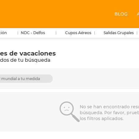
BLOG
ción
NDC - Delfos
Cupos Aéreos
Salidas Grupales
es de vacaciones
ados de tu búsqueda
 mundial a tu medida
No se han encontrado resu
búsqueda. Por favor, prue
los filtros aplicados.